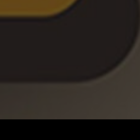
ANJE
GRAFIČKI DIZAJN
DTF ŠTAMPA
UV ŠTAMPA
XXL ŠTAMP