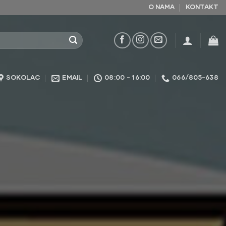
O NAMA
KONTAKT
SOKOLAC
EMAIL
08:00 - 16:00
066/805-638