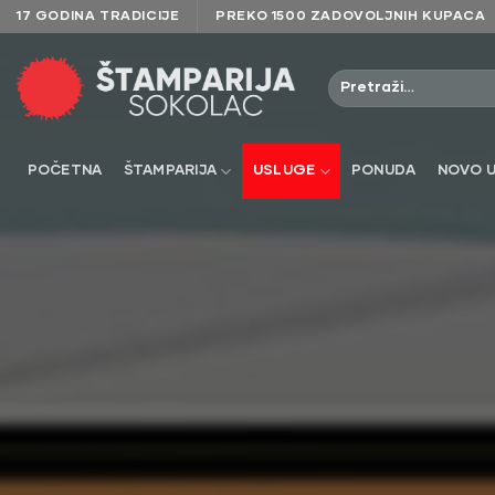
Skip
17 GODINA TRADICIJE
PREKO 1500 ZADOVOLJNIH KUPACA
to
content
POČETNA
ŠTAMPARIJA
USLUGE
PONUDA
NOVO U