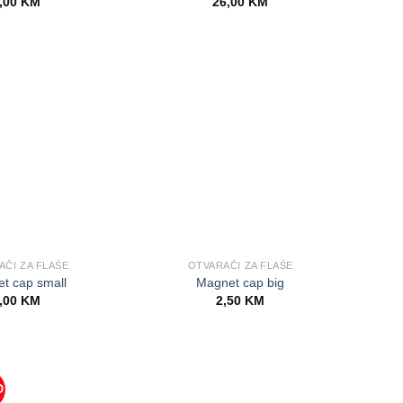
,00
KM
26,00
KM
AČI ZA FLAŠE
OTVARAČI ZA FLAŠE
t cap small
Magnet cap big
,00
KM
2,50
KM
O