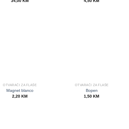
34,00
KM
4,50
KM
OTVARAČI ZA FLAŠE
OTVARAČI ZA FLAŠE
Magnet blanco
Bopen
2,20
KM
1,50
KM