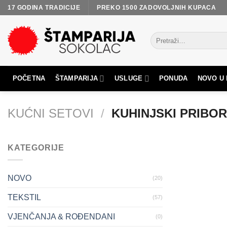
Skip
17 GODINA TRADICIJE
PREKO 1500 ZADOVOLJNIH KUPACA
to
content
POČETNA
ŠTAMPARIJA
USLUGE
PONUDA
NOVO U
KUĆNI SETOVI
/
KUHINJSKI PRIBO
KATEGORIJE
NOVO
(20)
TEKSTIL
(57)
VJENČANJA & ROĐENDANI
(0)