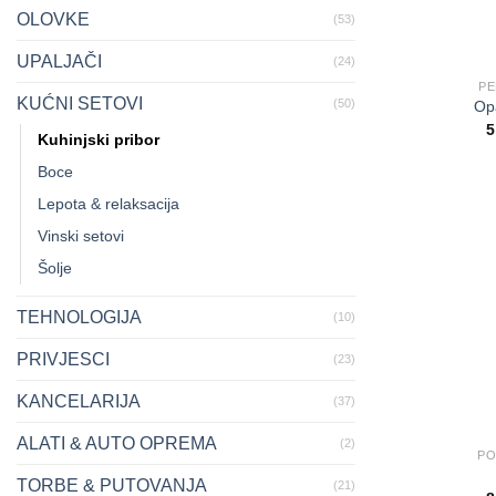
OLOVKE
(53)
UPALJAČI
(24)
PE
KUĆNI SETOVI
(50)
Op
5
Kuhinjski pribor
Boce
Lepota & relaksacija
Vinski setovi
Šolje
TEHNOLOGIJA
(10)
PRIVJESCI
(23)
KANCELARIJA
(37)
ALATI & AUTO OPREMA
(2)
PO
TORBE & PUTOVANJA
(21)