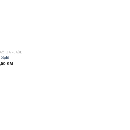
AČI ZA FLAŠE
Split
,50
KM