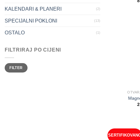
8
KALENDARI & PLANERI
(2)
SPECIJALNI POKLONI
(13)
OSTALO
(1)
FILTRIRAJ PO CIJENI
Minimalna
Maksimalna
FILTER
cijena
cijena
OTVAR
Magne
2
SERTIFIKOVAN