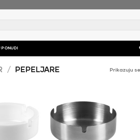
 PONUDI
R
/
PEPELJARE
Prikazuju se