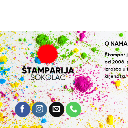
O NAMA
Štamparij
od 2008. 
izrasta u 
klijenata.