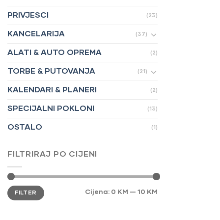
PRIVJESCI
(23)
KANCELARIJA
(37)
ALATI & AUTO OPREMA
(2)
TORBE & PUTOVANJA
(21)
KALENDARI & PLANERI
(2)
SPECIJALNI POKLONI
(13)
OSTALO
(1)
FILTRIRAJ PO CIJENI
Minimalna
Maksimalna
Cijena:
0 KM
—
10 KM
FILTER
cijena
cijena