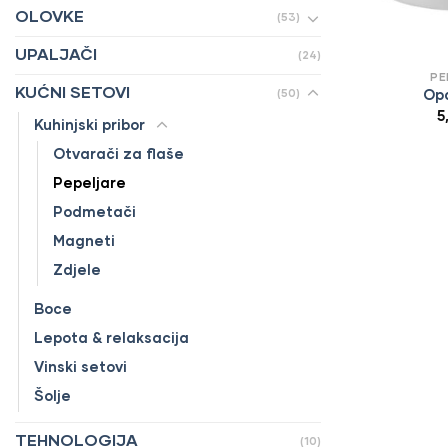
OLOVKE
(53)
UPALJAČI
(24)
PE
KUĆNI SETOVI
(50)
Op
5
Kuhinjski pribor
Otvarači za flaše
Pepeljare
Podmetači
Magneti
Zdjele
Boce
Lepota & relaksacija
Vinski setovi
Šolje
TEHNOLOGIJA
(10)