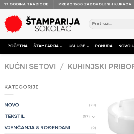
Skip
17 GODINA TRADICIJE
PREKO 1500 ZADOVOLJNIH KUPACA
to
content
POČETNA
ŠTAMPARIJA
USLUGE
PONUDA
NOVO U
KUĆNI SETOVI
/
KUHINJSKI PRIBO
KATEGORIJE
NOVO
(20)
TEKSTIL
(57)
VJENČANJA & ROĐENDANI
(0)