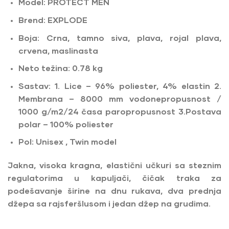
Model: PROTECT MEN
Brend: EXPLODE
Boja: Crna, tamno siva, plava, rojal plava,
crvena, maslinasta
Neto težina: 0.78 kg
Sastav: 1. Lice – 96% poliester, 4% elastin 2.
Membrana – 8000 mm vodonepropusnost /
1000 g/m2/24 časa paropropusnost 3.Postava
polar – 100% poliester
Pol: Unisex , Twin model
Jakna, visoka kragna, elastični učkuri sa steznim
regulatorima u kapuljači, čičak traka za
podešavanje širine na dnu rukava, dva prednja
džepa sa rajsferšlusom i jedan džep na grudima.