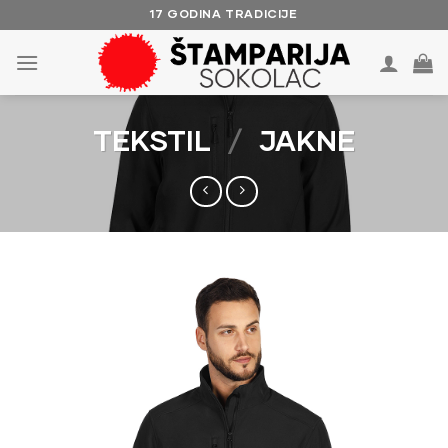
Skip
17 GODINA TRADICIJE
to
content
TEKSTIL
/
JAKNE